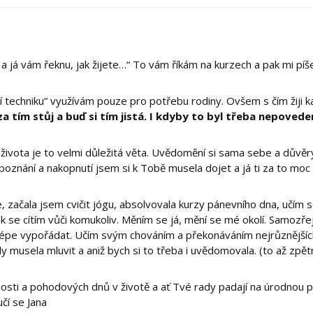
 a já vám řeknu, jak žijete…“ To vám říkám na kurzech a pak mi píš
cí techniku“ využívám pouze pro potřebu rodiny. Ovšem s čím žiji k
za tím stůj a buď si tím jistá. I kdyby to byl třeba nepovede
vota je to velmi důležitá věta. Uvědomění si sama sebe a důvěry
 poznání a nakopnutí jsem si k Tobě musela dojet a já ti za to mo
 začala jsem cvičit jógu, absolvovala kurzy pánevního dna, učím s
jak se cítím vůči komukoliv. Měním se já, mění se mé okolí. Samozřej
 lépe vypořádat. Učím svým chováním a překonáváním nejrůznějšíc
dy musela mluvit a aniž bych si to třeba i uvědomovala. (to až zpět
dosti a pohodových dnů v životě a ať Tvé rady padají na úrodnou
čí se Jana