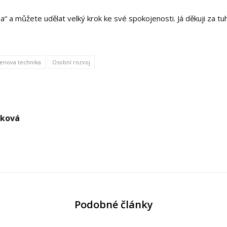
a“ a můžete udělat velký krok ke své spokojenosti. Já děkuji za tuhl
enova technika
Osobní rozvoj
tková
Podobné články