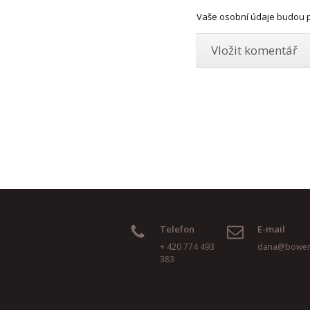
Vaše osobní údaje budou p
Telefon
E-mail
+ 420 774 493
dana@bowen
383