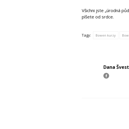
Všichni jste „úrodná půd
píšete od srdce.
Tagy:
Bowen kurzy
Bow
Dana Šves