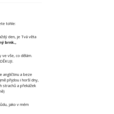
ete tohle:
aždý den, je Tvá věta
ný brnk.
„
 ve vše, co dělám.
c DĚKUJI.
e angličtinu a beze
mě přijdou i horší dny,
h strachů a překážek
ně)
 půdu, jako v mém