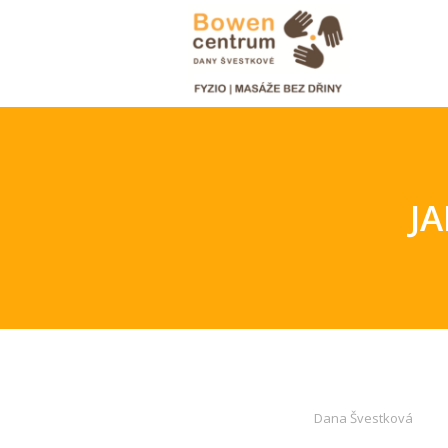
JA
Dana Švestková