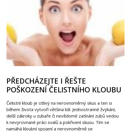
PŘEDCHÁZEJTE I ŘEŠTE
POŠKOZENÍ ČELISTNÍHO KLOUBU
Čelistní kloub je citlivý na nerovnoměrný skus a ten si
během života vytvoří většina lidí. Jednostranné žvýkání,
delší zákroky u zubaře či nevědomé zatínání zubů vedou
k nevyrovnané práci svalů a pokřivení skusu. Tím se
namáhá kloubní spojení a nerovnoměrně se