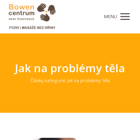
MENU
Jak na problémy těla
Články kategorie Jak na problémy těla