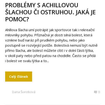
PROBLÉMY S ACHILLOVOU
ŠLACHOU ČI OSTRUHOU. JAKÁ JE
POMOC?
Ahillova šlacha umí potrápit jak sportovce tak i rekreační
milovníky pohybu. Příznačná je dosti silná bolest, která
vznikne buď naráz při prudkém pohybu, nebo jako
postupně se rozvíjející potíže. Bolestivá nemusí být nutně
přímo šlacha, ale bolest můžete cítit i v dolní části lýtka,
v okolí paty nebo před patou na chodidle. Často se přidá
i bolest ve svalu lýtka a to...
Celý článek
Dana Švestková
0