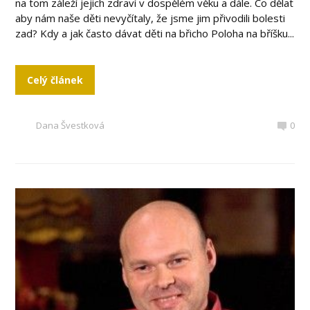
na tom záleží jejich zdraví v dospělém věku a dále. Co dělat
aby nám naše děti nevyčítaly, že jsme jim přivodili bolesti
zad? Kdy a jak často dávat děti na břicho Poloha na bříšku...
Celý článek
Dana Švestková
0