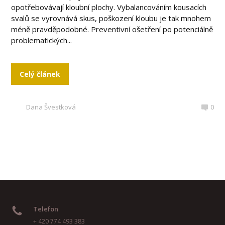
opotřebovávají kloubní plochy. Vybalancováním kousacích
svalů se vyrovnává skus, poškození kloubu je tak mnohem
méně pravděpodobné. Preventivní ošetření po potenciálně
problematických...
Celý článek
Dana Švestková
0
Telefon
+ 420 774 493 383