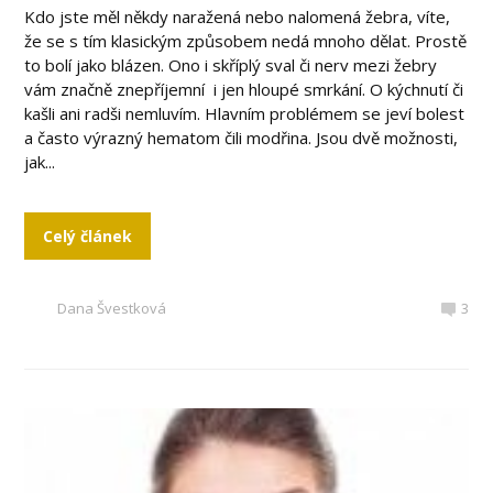
Kdo jste měl někdy naražená nebo nalomená žebra, víte,
že se s tím klasickým způsobem nedá mnoho dělat. Prostě
to bolí jako blázen. Ono i skříplý sval či nerv mezi žebry
vám značně znepříjemní i jen hloupé smrkání. O kýchnutí či
kašli ani radši nemluvím. Hlavním problémem se jeví bolest
a často výrazný hematom čili modřina. Jsou dvě možnosti,
jak...
Celý článek
Dana Švestková
3