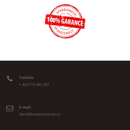
Telefon
+ 420 774 493 383
E-mail
dana@bowencentrum.cz