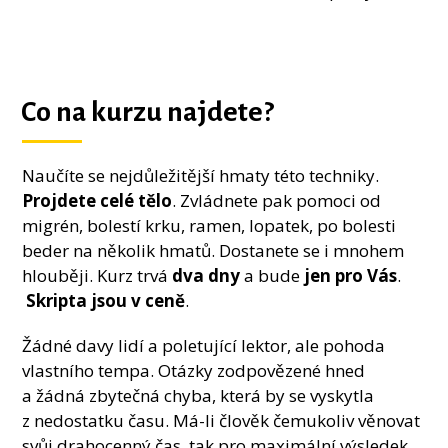
Co na kurzu najdete?
Naučíte se nejdůležitější hmaty této techniky.
Projdete celé tělo
. Zvládnete pak pomoci od
migrén, bolestí krku, ramen, lopatek, po bolesti
beder na několik hmatů. Dostanete se i mnohem
hlouběji. Kurz trvá
dva dny
a bude
jen pro Vás
.
Skripta jsou v ceně
.
Žádné davy lidí a poletující lektor, ale pohoda
vlastního tempa. Otázky zodpovězené hned
a žádná zbytečná chyba, která by se vyskytla
z nedostatku času. Má-li člověk čemukoliv věnovat
svůj drahocenný čas, tak pro maximální výsledek.