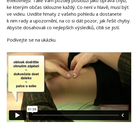
efektivnější. Také Vám později poslouží jako oprava chyb,
ke kterým občas sklouzne každý. Co není v hlavě, musí být
ve videu. Uvidíte hmaty z vašeho pohledu a dostanete
k nim rady a upozornění, na co si dát pozor, jak řešit chyby.
Abyste dosahovali co nejlepších výsledků, cítili se jistí.
Podívejte se na ukázku.