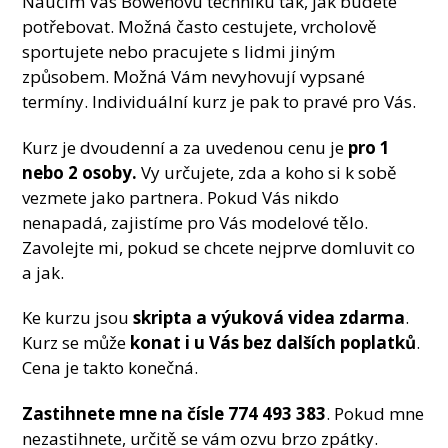
Naučím Vás Bowenovu techniku tak, jak budete
potřebovat. Možná často cestujete, vrcholově
sportujete nebo pracujete s lidmi jiným
způsobem. Možná Vám nevyhovují vypsané
termíny. Individuální kurz je pak to pravé pro Vás.
Kurz je dvoudenní a za uvedenou cenu je
pro 1
nebo 2 osoby.
Vy určujete, zda a koho si k sobě
vezmete jako partnera. Pokud Vás nikdo
nenapadá, zajistíme pro Vás modelové tělo.
Zavolejte mi, pokud se chcete nejprve domluvit co
a jak.
Ke kurzu jsou
skripta a výuková videa zdarma
.
Kurz se může
konat i u Vás bez dalších poplatků
.
Cena je takto konečná.
Zastihnete mne na čísle 774 493 383
. Pokud mne
nezastihnete, určitě se vám ozvu brzo zpátky.