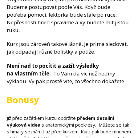
Budeme postupovat podle Vás. Když bude
potřeba pomoci, lektorka bude stále po ruce.
Nepřesnosti hned spravíme a Vy budete mít jistou
ruku.
Kurz jsou zároveň takové lázně. Je prima sledovat,
jak odpadají různé bolístky a potíže.
Není nad to
pocítit a zažít výsledky
na vlastním těle.
To Vám dá víc než hodiny
výkladu. Vy pak prostě víte, co všechno dokážete.
Bonusy
Již před začátkem kurzu obdržíte
předem detailní
výuková videa
s anatomickými podkresy. Můžete se tak
s hmaty seznámit už před kurzem. Kurz pak bude mnohem