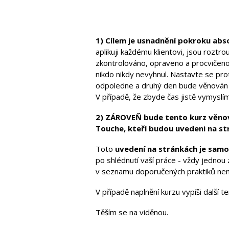
1) Cílem je usnadnění pokroku abs
aplikuji každému klientovi, jsou roztr
zkontrolováno, opraveno a procvičeno
nikdo nikdy nevyhnul. Nastavte se pr
odpoledne a druhý den bude věnován ne
V případě, že zbyde čas jistě vymyslím
2) ZÁROVEŇ bude tento kurz věnová
Touche, kteří budou uvedeni na s
Toto
uvedení na stránkách je sam
po shlédnutí vaší práce - vždy jednou
v seznamu doporučených praktiků není
V případě naplnění kurzu vypíši další t
Těším se na viděnou.