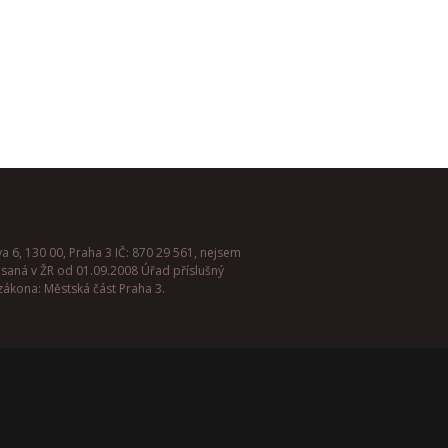
a 6, 130 00, Praha 3 IČ: 870 29 561, nejsem
psaná v ŽR od 01.09.2008 Úřad příslušný
zákona: Městská část Praha 3.