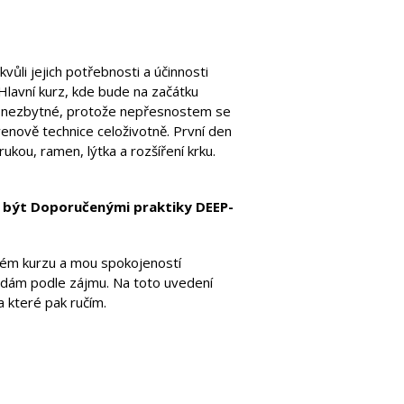
vůli jejich potřebnosti a účinnosti
 Hlavní kurz, kde bude na začátku
to nezbytné, protože nepřesnostem se
nově technice celoživotně. První den
kou, ramen, lýtka a rozšíření krku.
o být Doporučenými praktiky DEEP-
kém kurzu a mou spokojeností
řádám podle zájmu. Na toto uvedení
 které pak ručím.