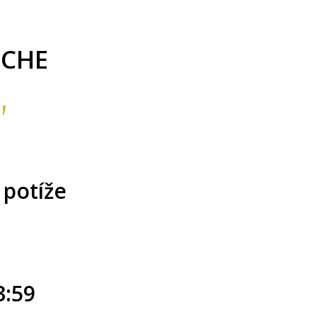
UCHE
"
 potíže
3:59