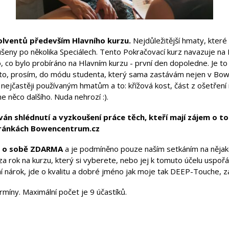
olventů především Hlavního kurzu.
Nejdůležitější hmaty, které k
oušeny po několika Speciálech. Tento Pokračovací kurz navazuje na
, co bylo probíráno na Hlavním kurzu - první den dopoledne. Je 
oto, prosím, do módu studenta, který sama zastávám nejen v Bowe
jčastěji používaným hmatům a to: křížová kost, část z ošetření ru
e něco dalšího. Nuda nehrozí :).
n shlédnutí a vyzkoušení práce těch, kteří mají zájem o t
tránkách Bowencentrum.cz
o o sobě ZDARMA
a je podmíněno pouze naším setkáním na něja
 za rok na kurzu, který si vyberete, nebo jej k tomuto účelu uspo
 nárok, jde o kvalitu a dobré jméno jak moje tak DEEP-Touche, za
ermíny. Maximální počet je 9 účastíků.