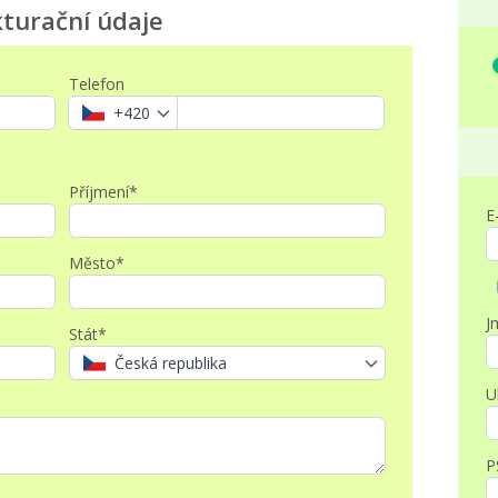
turační údaje
Telefon
+420
Příjmení*
E
Město*
J
Stát*
Česká republika
U
P