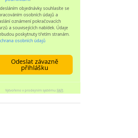
desláním objednávky souhlasíte se
pracováním osobních údajů a
aslání oznámení pokračovacích
urzů a souvisejících nabídek. Údaje
ebudou poskytnuty třetím stranám.
chrana osobních údajů
Odeslat závazně
přihlášku
Vytvořeno v prodejním systému
FAPI
.