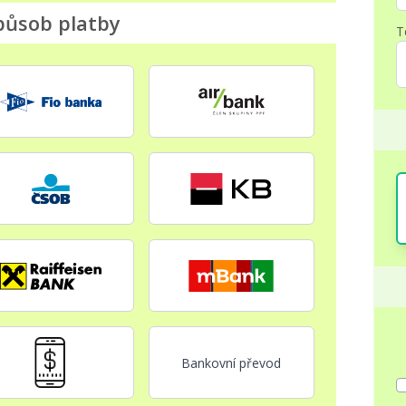
působ platby
T
Bankovní převod