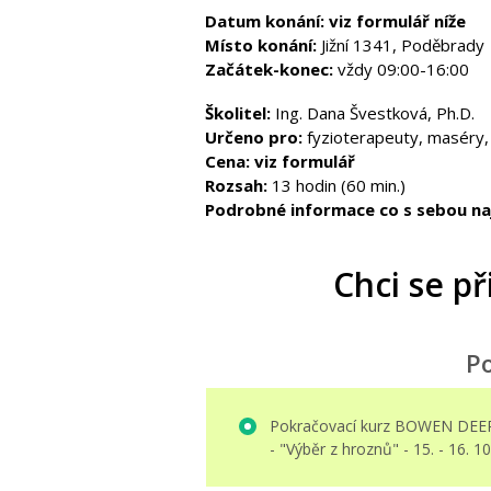
Datum konání: viz formulář níže
Místo konání:
Jižní 1341, Poděbrady
Začátek-konec:
vždy 09:00-16:00
Školitel:
Ing. Dana Švestková, Ph.D.
Určeno pro:
fyzioterapeuty, maséry, 
Cena: viz formulář
Rozsah:
13 hodin (60 min.)
Podrobné informace co s sebou naj
Chci se při
Po
Pokračovací kurz BOWEN DEE
- "Výběr z hroznů" - 15. - 16. 1