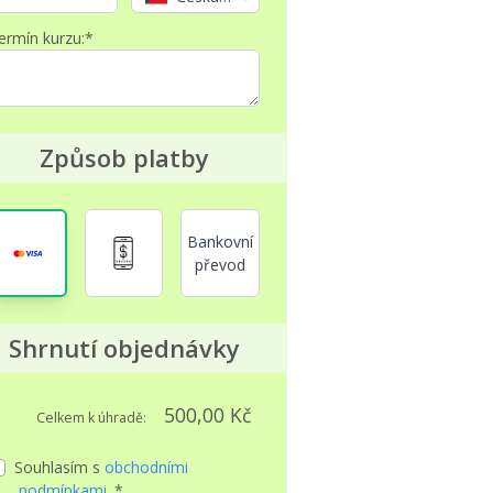
ermín kurzu:*
Způsob platby
Bankovní
převod
Shrnutí objednávky
500,00 Kč
Celkem k úhradě:
Souhlasím s
obchodními
podmínkami
. *