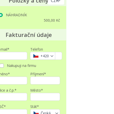
Položky a ceny
NÁHRADNÍK
500,00 Kč
Fakturační údaje
-mail*
Telefon
+420
Nakupuji na firmu
méno*
Příjmení*
lice a č.p.*
Město*
SČ*
Stát*
Česká republika