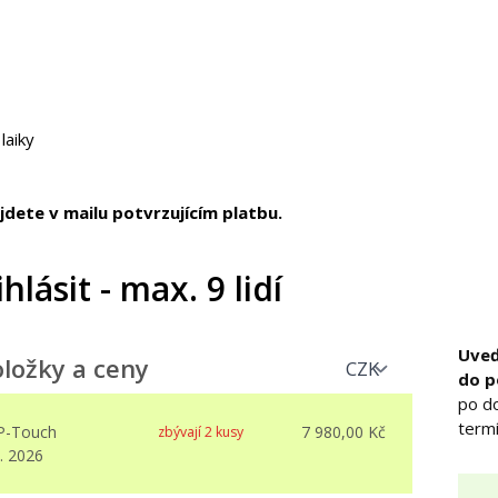
laiky
dete v mailu potvrzujícím platbu.
hlásit - max. 9 lidí
Uveď
ložky a ceny
do 
po d
termí
P-Touch
7 980,00 Kč
zbývají 2 kusy
0. 2026