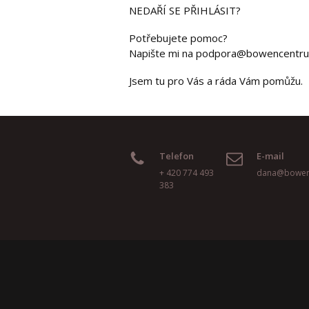
NEDAŘÍ SE PŘIHLÁSIT?
Potřebujete pomoc?
Napište mi na podpora@bowencentrum
Jsem tu pro Vás a ráda Vám pomůžu.
Telefon
E-mail
+ 420 774 493
dana@bowen
383