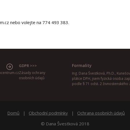
.cz nebo volejte na 774 493 383.
Formality
GDPR >>>
centrum.cz
Zásady ochrany
Ing. Dana Švestková, Ph.D., Kunešov
osobních údajů
plátce DPH, jsem fyzická osoba za
podle § 71 odst. 2 živnostenského 
Domů
Obchodní podmínky
Ochrana osobních údajů
© Dana Švestková 2018