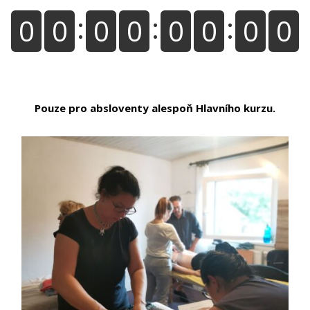
0
0
0
0
0
0
0
0
DNÍ
HODIN
MINUT
SEKUND
Pouze pro absloventy alespoň Hlavního kurzu.