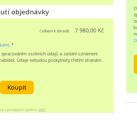
O
utí objednávky
z
z
k
7 980,00 Kč
Celkem k úhradě:
n
O
kami
. *
 zpracováním osobních údajů a zaslání oznámení
 nabídek. Údaje nebudou poskytnuty třetím stranám.
Koupit
eno v prodejním systému
FAPI
.