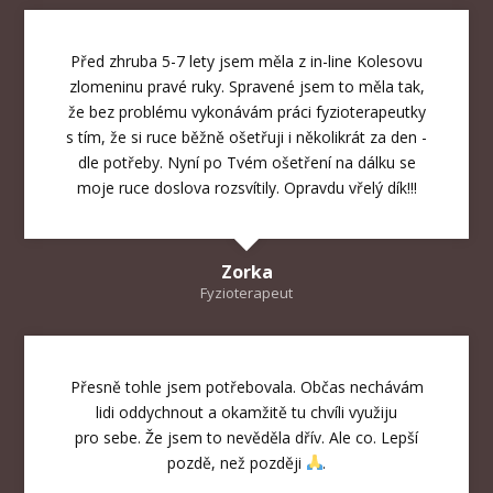
Před zhruba 5-7 lety jsem měla z in-line Kolesovu
zlomeninu pravé ruky. Spravené jsem to měla tak,
že bez problému vykonávám práci fyzioterapeutky
s tím, že si ruce běžně ošetřuji i několikrát za den -
dle potřeby. Nyní po Tvém ošetření na dálku se
moje ruce doslova rozsvítily. Opravdu vřelý dík!!!
Zorka
Fyzioterapeut
Přesně tohle jsem potřebovala. Občas nechávám
lidi oddychnout a okamžitě tu chvíli využiju
pro sebe. Že jsem to nevěděla dřív. Ale co. Lepší
pozdě, než později
.