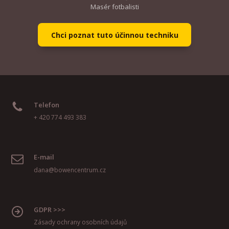
Masér fotbalisti
Chci poznat tuto účinnou techniku
Telefon
+ 420 774 493 383
E-mail
dana@bowencentrum.cz
GDPR >>>
Zásady ochrany osobních údajů