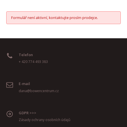
Formulář není aktivní, kontaktujte prosím prodejce.
Telefon
+ 420 774 493 383
E-mail
dana@bowencentrum.cz
GDPR >>>
Zásady ochrany osobních údajů